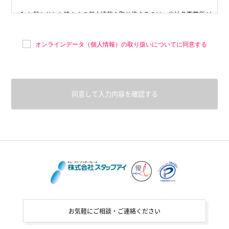
お預かりした皆さまの個人情報を取り扱えるのは、当社各事業所が
皆さまに提供する人材サービス、能力開発、福利厚生などに携わる
従業者であり、それ以外の者には取り扱わせないものとします。但
オンラインデータ（個人情報）の取り扱いについてに同意する
し、災害時の安否確認など生命や財産の保全のため急を要する場合
には、個人情報保護管理者の判断でこの範囲を超えたものに取り扱
わせる場合があります。
個人情報を取り扱う従業者には、入社時及び一年に1回以上の個人
情報保護に関する教育を行います。
個人情報を取得し利用する目的
ご提出いただく個人情報は、下記の目的のために利用いたします。個
人情報のご提出は、あくまでも任意のものですが、情報をご提出いた
だかないと当社が提供する各種サービスの一部又は全部をご利用いた
だけない場合があります。
お気軽にご相談・ご連絡ください
人材派遣契約、業務委託契約、職業紹介契約、雇用契約の締結に関
する業務及び社会保険加入など法令の定めのある業務