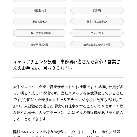
複数名一緒
駅歩5分
土日祝日休み
既卒・第二新卒OK
上場・大手関連企業
ブランクOK
喫煙専用室設置
加熱式専用の喫煙室設置
キャリアチェンジ歓迎 事務初心者さんも安心！営業さ
んのお手伝い、月収３０万円～
大手グローバル企業で営業サポートのお仕事です！温和な社員が多
く、明るく楽しい職場です。当社スタッフも多数勤務している会社
です(^^)接客・販売系からキャリアチェンジをされた方も活躍して
おり、未経験者に適した環境でお仕事をすることができますよ！飲
み物やお菓子、カップラーメン、おにぎりの自販機があり安く購入
することができます！
弊社へのスタッフ登録方法が3つございます。（1）ご来社／登録