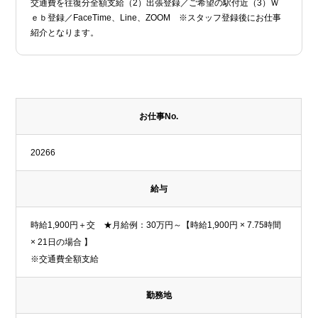
交通費を往復分全額支給（2）出張登録／ご希望の駅付近（3）Ｗ
ｅｂ登録／FaceTime、Line、ZOOM ※スタッフ登録後にお仕事
紹介となります。
お仕事No.
20266
給与
時給1,900円＋交 ★月給例：30万円～【時給1,900円 × 7.75時間
× 21日の場合 】
※交通費全額支給
勤務地