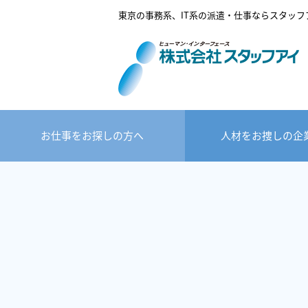
東京の事務系、IT系の派遣・仕事ならスタッフ
お仕事をお探しの方へ
人材をお捜しの企
人材派遣・紹介予定
お仕事の検索
担当者の紹介
会社概要・沿革
派遣サービス