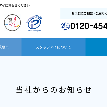
アイにお任せください
業様へ
スタッフアイについて
派遣エントリーか
スタッフアイのご登
業務委託・業務請
無料eラーニング研
充実の福利厚生
グループ会社
ら 就業までの流
人材紹介サービス
アクセスマップ
当社からのお知らせ
録 について
負 サービス
修で スキルアップ
れ